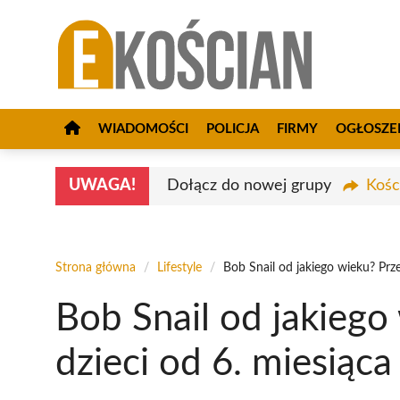
Przejdź
do
treści
WIADOMOŚCI
POLICJA
FIRMY
OGŁOSZE
UWAGA!
Dołącz do nowej grupy
Kośc
Strona główna
/
Lifestyle
/
Bob Snail od jakiego wieku? Prze
Bob Snail od jakiego
dzieci od 6. miesiąca