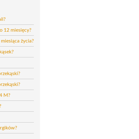
il?
do 12 miesięcy?
 miesiąca życia?
kąsek?
przekąski?
przekąski?
24 M?
?
ergików?