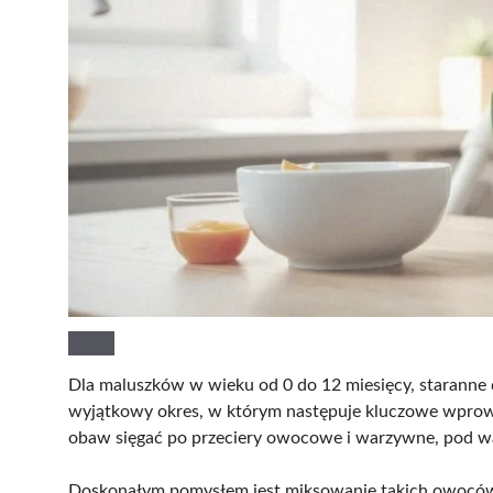
Dla maluszków w wieku od 0 do 12 miesięcy, staranne
wyjątkowy okres, w którym następuje kluczowe wpro
obaw sięgać po przeciery owocowe i warzywne, pod wa
Doskonałym pomysłem jest miksowanie takich owoców