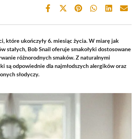
Share
Share
Share
Share
Share
Share
on
on
on
on
on
on
Facebook
X
Pinterest
WhatsApp
LinkedIn
Email
(Twitter)
i, które ukończyły 6. miesiąc życia. W miarę jak
w stałych, Bob Snail oferuje smakołyki dostosowane
krywanie różnorodnych smaków. Z naturalnymi
ski są odpowiednie dla najmłodszych alergików oraz
zonych słodyczy.