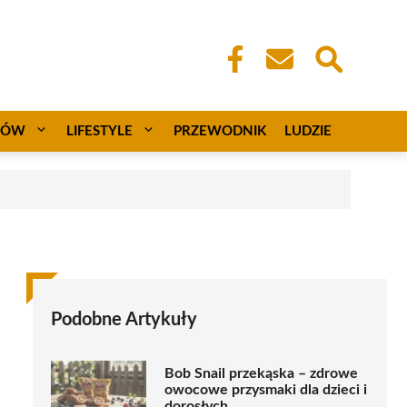
CÓW
LIFESTYLE
PRZEWODNIK
LUDZIE
Podobne Artykuły
Bob Snail przekąska – zdrowe
owocowe przysmaki dla dzieci i
dorosłych