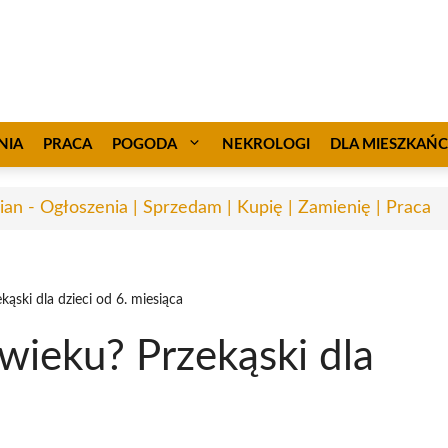
NIA
PRACA
POGODA
NEKROLOGI
DLA MIESZKAŃ
ian - Ogłoszenia | Sprzedam | Kupię | Zamienię | Praca
kąski dla dzieci od 6. miesiąca
 wieku? Przekąski dla