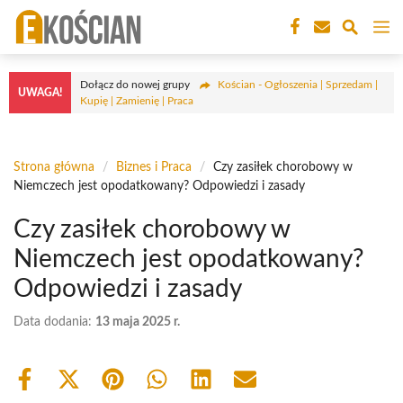
Przejdź
M
do
treści
Dołącz do nowej grupy
Kościan - Ogłoszenia | Sprzedam |
UWAGA!
Kupię | Zamienię | Praca
Strona główna
/
Biznes i Praca
/
Czy zasiłek chorobowy w
Niemczech jest opodatkowany? Odpowiedzi i zasady
Czy zasiłek chorobowy w
Niemczech jest opodatkowany?
Odpowiedzi i zasady
Data dodania:
13 maja 2025 r.
Share
Share
Share
Share
Share
Share
on
on
on
on
on
on