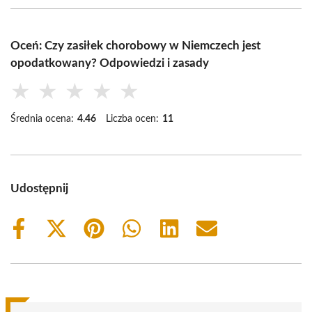
Oceń: Czy zasiłek chorobowy w Niemczech jest
opodatkowany? Odpowiedzi i zasady
★
★
★
★
★
Średnia ocena:
4.46
Liczba ocen:
11
Udostępnij
Share
Share
Share
Share
Share
Share
on
on
on
on
on
on
Facebook
X
Pinterest
WhatsApp
LinkedIn
Email
(Twitter)