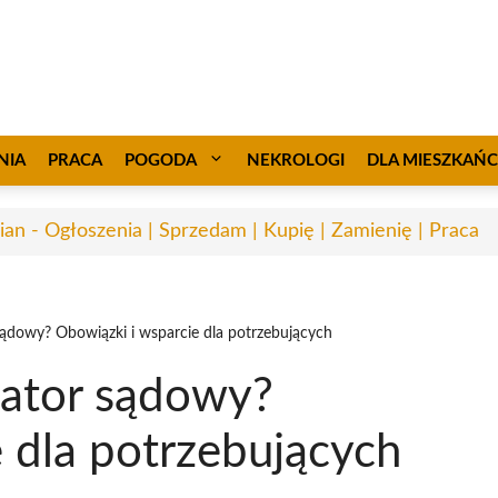
NIA
PRACA
POGODA
NEKROLOGI
DLA MIESZKAŃ
ian - Ogłoszenia | Sprzedam | Kupię | Zamienię | Praca
sądowy? Obowiązki i wsparcie dla potrzebujących
rator sądowy?
 dla potrzebujących