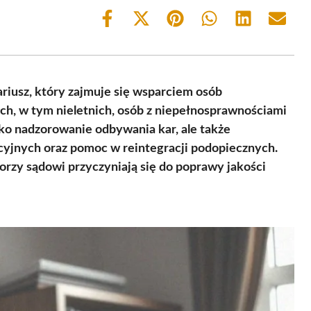
Share
Share
Share
Share
Share
Share
on
on
on
on
on
on
Facebook
X
Pinterest
WhatsApp
LinkedIn
Email
(Twitter)
riusz, który zajmuje się wsparciem osób
ch, w tym nieletnich, osób z niepełnosprawnościami
lko nadzorowanie odbywania kar, ale także
cyjnych oraz pomoc w reintegracji podopiecznych.
orzy sądowi przyczyniają się do poprawy jakości