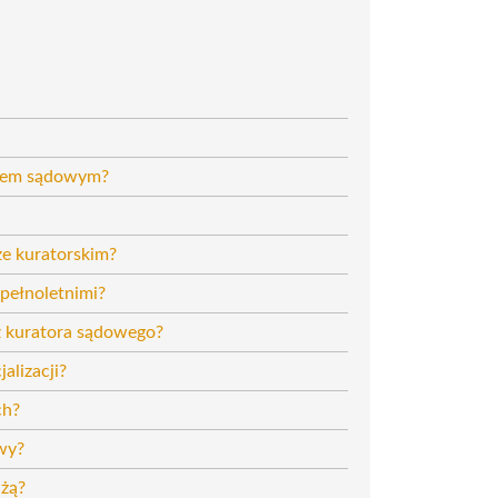
orem sądowym?
ze kuratorskim?
pełnoletnimi?
z kuratora sądowego?
alizacji?
ch?
owy?
użą?