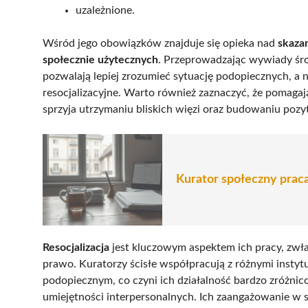
uzależnione.
Wśród jego obowiązków znajduje się opieka nad
skaza
społecznie użytecznych
. Przeprowadzając wywiady śro
pozwalają lepiej zrozumieć sytuację podopiecznych, a
resocjalizacyjne. Warto również zaznaczyć, że pomaga
sprzyja utrzymaniu bliskich więzi oraz budowaniu pozy
Kurator społeczny praca
Resocjalizacja
jest kluczowym aspektem ich pracy, zwł
prawo. Kuratorzy ścisłe współpracują z różnymi inst
podopiecznym, co czyni ich działalność bardzo zróżnic
umiejętności interpersonalnych. Ich zaangażowanie w s