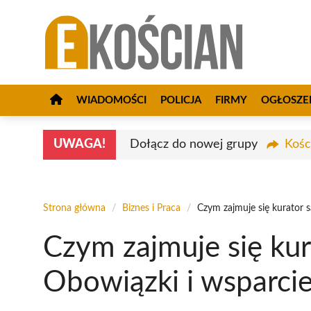
Przejdź
do
treści
WIADOMOŚCI
POLICJA
FIRMY
OGŁOSZE
UWAGA!
Dołącz do nowej grupy
Kośc
Strona główna
/
Biznes i Praca
/
Czym zajmuje się kurator 
Czym zajmuje się ku
Obowiązki i wsparcie