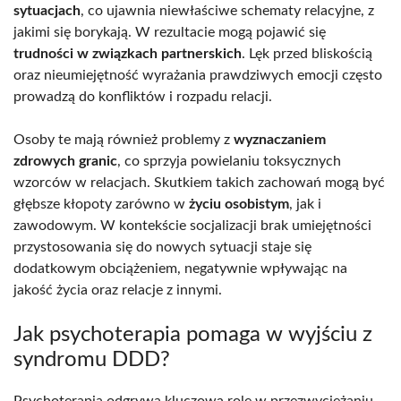
sytuacjach
, co ujawnia niewłaściwe schematy relacyjne, z
jakimi się borykają. W rezultacie mogą pojawić się
trudności w związkach partnerskich
. Lęk przed bliskością
oraz nieumiejętność wyrażania prawdziwych emocji często
prowadzą do konfliktów i rozpadu relacji.
Osoby te mają również problemy z
wyznaczaniem
zdrowych granic
, co sprzyja powielaniu toksycznych
wzorców w relacjach. Skutkiem takich zachowań mogą być
głębsze kłopoty zarówno w
życiu osobistym
, jak i
zawodowym. W kontekście socjalizacji brak umiejętności
przystosowania się do nowych sytuacji staje się
dodatkowym obciążeniem, negatywnie wpływając na
jakość życia oraz relacje z innymi.
Jak psychoterapia pomaga w wyjściu z
syndromu DDD?
Psychoterapia odgrywa kluczową rolę w przezwyciężaniu