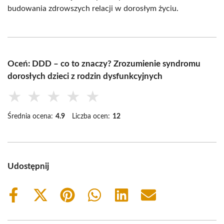
budowania zdrowszych relacji w dorosłym życiu.
Oceń: DDD – co to znaczy? Zrozumienie syndromu
dorosłych dzieci z rodzin dysfunkcyjnych
★
★
★
★
★
Średnia ocena:
4.9
Liczba ocen:
12
Udostępnij
Share
Share
Share
Share
Share
Share
on
on
on
on
on
on
Facebook
X
Pinterest
WhatsApp
LinkedIn
Email
(Twitter)