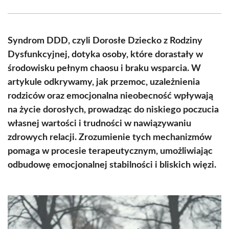
Facebook
X
Pinterest
WhatsApp
LinkedIn
Email
(Twitter)
Syndrom DDD, czyli Dorosłe Dziecko z Rodziny
Dysfunkcyjnej, dotyka osoby, które dorastały w
środowisku pełnym chaosu i braku wsparcia. W
artykule odkrywamy, jak przemoc, uzależnienia
rodziców oraz emocjonalna nieobecność wpływają
na życie dorosłych, prowadząc do niskiego poczucia
własnej wartości i trudności w nawiązywaniu
zdrowych relacji. Zrozumienie tych mechanizmów
pomaga w procesie terapeutycznym, umożliwiając
odbudowę emocjonalnej stabilności i bliskich więzi.