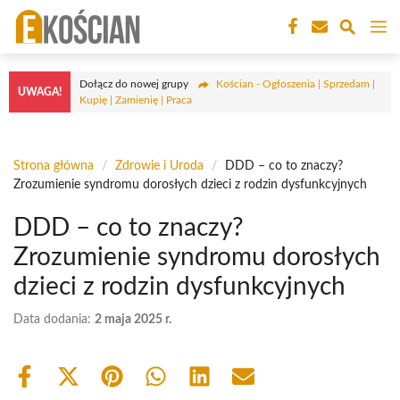
Przejdź
M
do
treści
Dołącz do nowej grupy
Kościan - Ogłoszenia | Sprzedam |
UWAGA!
Kupię | Zamienię | Praca
Strona główna
/
Zdrowie i Uroda
/
DDD – co to znaczy?
Zrozumienie syndromu dorosłych dzieci z rodzin dysfunkcyjnych
DDD – co to znaczy?
Zrozumienie syndromu dorosłych
dzieci z rodzin dysfunkcyjnych
Data dodania:
2 maja 2025 r.
Share
Share
Share
Share
Share
Share
on
on
on
on
on
on