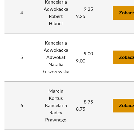
Kancelaria
Adwokacka
9.25
4
Zobacz
Robert
9.25
Hibner
Kancelaria
Adwokacka
9.00
5
Adwokat
Zobacz
9.00
Natalia
Łuszczewska
Marcin
Kortus
8.75
6
Kancelaria
Zobacz
8.75
Radcy
Prawnego