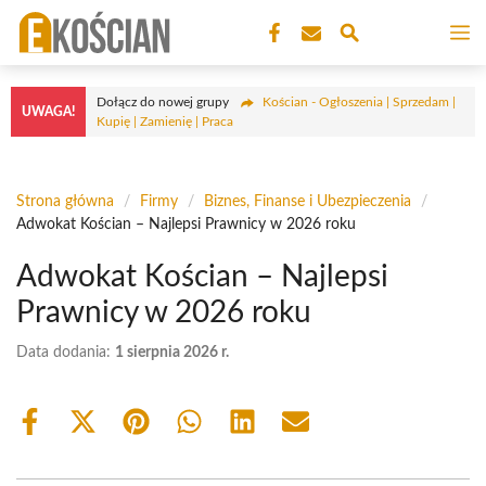
Przejdź
M
do
treści
Dołącz do nowej grupy
Kościan - Ogłoszenia | Sprzedam |
UWAGA!
Kupię | Zamienię | Praca
Strona główna
/
Firmy
/
Biznes, Finanse i Ubezpieczenia
/
Adwokat Kościan – Najlepsi Prawnicy w 2026 roku
Adwokat Kościan – Najlepsi
Prawnicy w 2026 roku
Data dodania:
1 sierpnia 2026 r.
Share
Share
Share
Share
Share
Share
on
on
on
on
on
on
Facebook
X
Pinterest
WhatsApp
LinkedIn
Email
(Twitter)