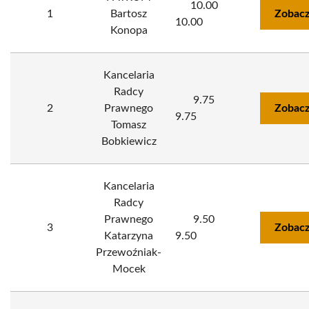
10.00
1
Bartosz
Zobacz
10.00
Konopa
Kancelaria
Radcy
9.75
2
Prawnego
Zobacz
9.75
Tomasz
Bobkiewicz
Kancelaria
Radcy
Prawnego
9.50
3
Zobacz
Katarzyna
9.50
Przewoźniak-
Mocek