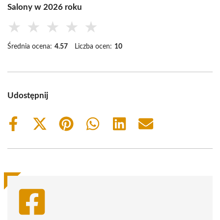
Salony w 2026 roku
★
★
★
★
★
Średnia ocena:
4.57
Liczba ocen:
10
Udostępnij
Share
Share
Share
Share
Share
Share
on
on
on
on
on
on
Facebook
X
Pinterest
WhatsApp
LinkedIn
Email
(Twitter)