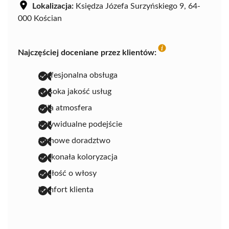
Lokalizacja:
Księdza Józefa Surzyńskiego 9, 64-
000 Kościan
Najczęściej doceniane przez klientów:
profesjonalna obsługa
wysoka jakość usług
miła atmosfera
indywidualne podejście
fachowe doradztwo
doskonała koloryzacja
dbałość o włosy
komfort klienta