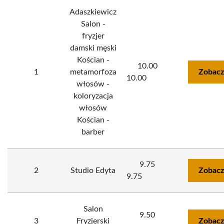
Adaszkiewicz
Salon -
fryzjer
damski męski
Kościan -
10.00
1
metamorfoza
Zobacz
10.00
włosów -
koloryzacja
włosów
Kościan -
barber
9.75
2
Studio Edyta
Zobacz
9.75
Salon
9.50
3
Fryzjerski
Zobacz