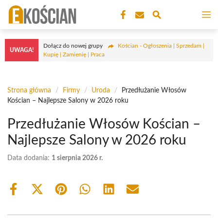
Przejdź
M
do
treści
Dołącz do nowej grupy
Kościan - Ogłoszenia | Sprzedam |
UWAGA!
Kupię | Zamienię | Praca
Strona główna
/
Firmy
/
Uroda
/
Przedłużanie Włosów
Kościan – Najlepsze Salony w 2026 roku
Przedłużanie Włosów Kościan –
Najlepsze Salony w 2026 roku
Data dodania:
1 sierpnia 2026 r.
Share
Share
Share
Share
Share
Share
on
on
on
on
on
on
Facebook
X
Pinterest
WhatsApp
LinkedIn
Email
(Twitter)