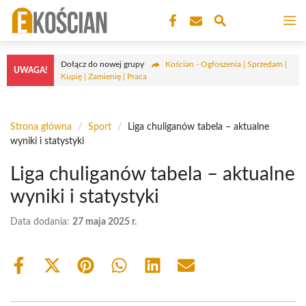
Przejdź
M
do
treści
Dołącz do nowej grupy
Kościan - Ogłoszenia | Sprzedam |
UWAGA!
Kupię | Zamienię | Praca
Strona główna
/
Sport
/
Liga chuliganów tabela – aktualne
wyniki i statystyki
Liga chuliganów tabela – aktualne
wyniki i statystyki
Data dodania:
27 maja 2025 r.
Share
Share
Share
Share
Share
Share
on
on
on
on
on
on
Facebook
X
Pinterest
WhatsApp
LinkedIn
Email
(Twitter)