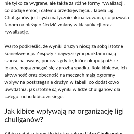
nie tylko za wygrane, ale także za różne formy rywalizacji,
co dodaje emocji całemu przedsięwzięciu. Tabela Ligi
Chuliganów jest systematycznie aktualizowana, co pozwala
fanom na bieżąco śledzić zmiany w klasyfikacji oraz
rywalizację.
Warto podkreślić, że wyniki drużyn niosą za sobą istotne
konsekwencje. Zespoły z najwyższymi punktami mają
szansę na awans, podczas gdy te, które okupują niższe
lokaty, mogą zmagać się z groźbą spadku. Rola kibiców, ich
aktywność oraz obecność na meczach mają ogromny
wpływ na postrzeganie drużyn w tabeli, co dodatkowo
uwydatnia, jak istotne są wyniki w lidze chuliganów dla
całego ruchu kibicowskiego.
Jak kibice wpływają na organizację ligi
chuliganów?
Kibice pełnią niezwykle istotną rolę w
Lidze Chuliganów
.