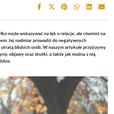
Share
Share
Share
Share
Share
Share
on
on
on
on
on
on
Facebook
X
Pinterest
WhatsApp
LinkedIn
Email
(Twitter)
lko może wskazywać na lęk o relacje, ale również na
niem. Jej nadmiar prowadzi do negatywnych
d utratą bliskich osób. W naszym artykule przyjrzymy
zyny, objawy oraz skutki, a także jak można z nią
dzkie.