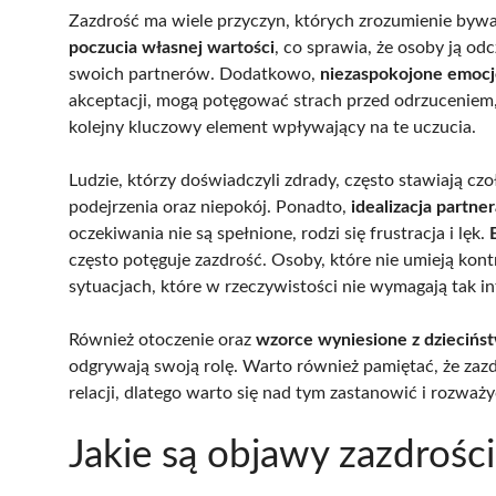
Zazdrość ma wiele przyczyn, których zrozumienie byw
poczucia własnej wartości
, co sprawia, że osoby ją od
swoich partnerów. Dodatkowo,
niezaspokojone emocj
akceptacji, mogą potęgować strach przed odrzuceniem, 
kolejny kluczowy element wpływający na te uczucia.
Ludzie, którzy doświadczyli zdrady, często stawiają 
podejrzenia oraz niepokój. Ponadto,
idealizacja partne
oczekiwania nie są spełnione, rodzi się frustracja i lęk.
często potęguje zazdrość. Osoby, które nie umieją ko
sytuacjach, które w rzeczywistości nie wymagają tak i
Również otoczenie oraz
wzorce wyniesione z dziecińs
odgrywają swoją rolę. Warto również pamiętać, że za
relacji, dlatego warto się nad tym zastanowić i rozwa
Jakie są objawy zazdrości