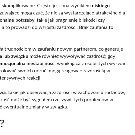
a skomplikowane. Często jest ona wynikiem
niskiego
czuwające mogą czuć, że nie są wystarczająco atrakcyjne dla
onalne potrzeby
, takie jak pragnienie bliskości czy
a to prowadzi do wzrostu zazdrości. Brak zaufania to
czoła trudnościom w zaufaniu nowym partnerom, co generuje
ra lub związku
może również wywoływać zazdrość; gdy
Emocjonalna niestabilność
, wynikająca z osobistych wyzwań,
ntrolować swoich uczuć, mogą reagować zazdrością w
ntensywnych reakcji.
twa
, takie jak obserwacja zazdrości w zachowaniu rodziców,
zdrość może być sygnałem rzeczywistych problemów w
żyć ewentualne zmiany w związku.
?