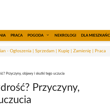
NIA
PRACA
POGODA
NEKROLOGI
DLA MIESZKAŃ
ian - Ogłoszenia | Sprzedam | Kupię | Zamienię | Praca
ć? Przyczyny, objawy i skutki tego uczucia
drość? Przyczyny,
uczucia