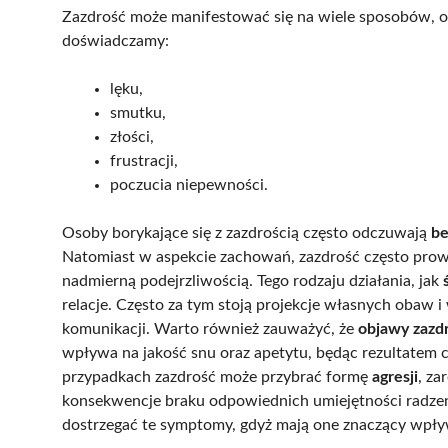
Zazdrość może manifestować się na wiele sposobów, o
doświadczamy:
lęku,
smutku,
złości,
frustracji,
poczucia niepewności.
Osoby borykające się z zazdrością często odczuwają
be
Natomiast w aspekcie zachowań, zazdrość często prowad
nadmierną podejrzliwością. Tego rodzaju działania, jak
relacje. Często za tym stoją projekcje własnych obaw 
komunikacji. Warto również zauważyć, że
objawy zazdr
wpływa na jakość snu oraz apetytu, będąc rezultatem 
przypadkach zazdrość może przybrać formę
agresji
, za
konsekwencje braku odpowiednich umiejętności radzenia
dostrzegać te symptomy, gdyż mają one znaczący wpływ 