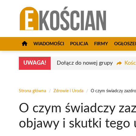
Przejdź
do
treści
WIADOMOŚCI
POLICJA
FIRMY
OGŁOSZE
UWAGA!
Dołącz do nowej grupy
Kośc
Strona główna
/
Zdrowie i Uroda
/
O czym świadczy zazdroś
O czym świadczy zaz
objawy i skutki tego 