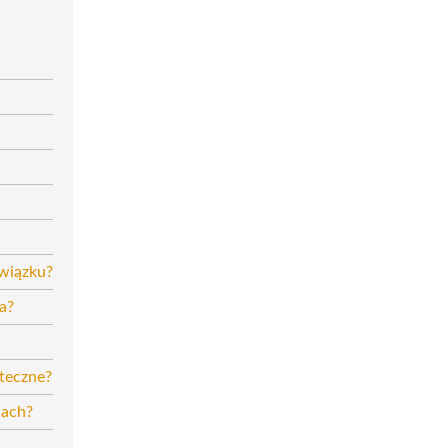
wiązku?
a?
uteczne?
iach?