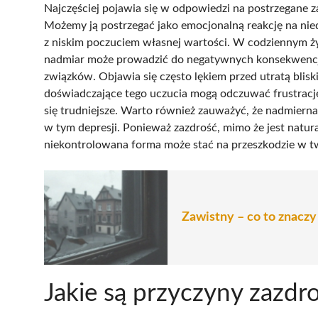
Najczęściej pojawia się w odpowiedzi na postrzegane za
Możemy ją postrzegać jako emocjonalną reakcję na nie
z niskim poczuciem własnej wartości. W codziennym ży
nadmiar może prowadzić do negatywnych konsekwencji
związków. Objawia się często lękiem przed utratą blisk
doświadczające tego uczucia mogą odczuwać frustrację 
się trudniejsze. Warto również zauważyć, że nadmiern
w tym depresji. Ponieważ zazdrość, mimo że jest natur
niekontrolowana forma może stać na przeszkodzie w 
Zawistny – co to znaczy 
Jakie są przyczyny zazdro