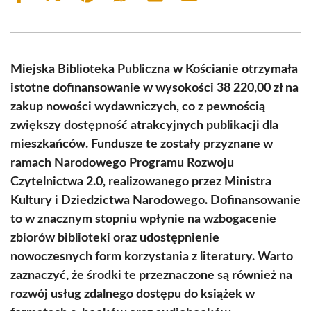
on
on
on
on
on
on
Facebook
X
Pinterest
WhatsApp
LinkedIn
Email
(Twitter)
Miejska Biblioteka Publiczna w Kościanie otrzymała
istotne dofinansowanie w wysokości 38 220,00 zł na
zakup nowości wydawniczych, co z pewnością
zwiększy dostępność atrakcyjnych publikacji dla
mieszkańców. Fundusze te zostały przyznane w
ramach Narodowego Programu Rozwoju
Czytelnictwa 2.0, realizowanego przez Ministra
Kultury i Dziedzictwa Narodowego. Dofinansowanie
to w znacznym stopniu wpłynie na wzbogacenie
zbiorów biblioteki oraz udostępnienie
nowoczesnych form korzystania z literatury. Warto
zaznaczyć, że środki te przeznaczone są również na
rozwój usług zdalnego dostępu do książek w