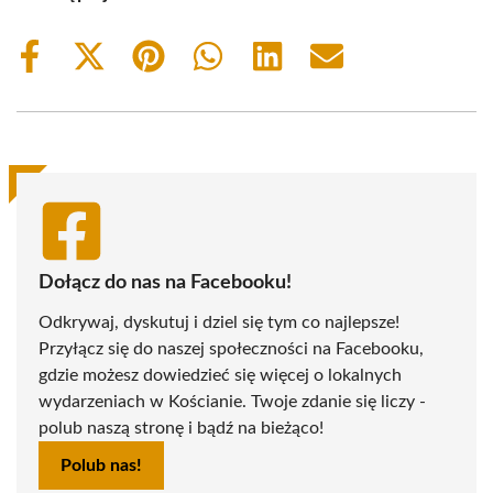
Share
Share
Share
Share
Share
Share
on
on
on
on
on
on
Facebook
X
Pinterest
WhatsApp
LinkedIn
Email
(Twitter)
Dołącz do nas na Facebooku!
Odkrywaj, dyskutuj i dziel się tym co najlepsze!
Przyłącz się do naszej społeczności na Facebooku,
gdzie możesz dowiedzieć się więcej o lokalnych
wydarzeniach w Kościanie. Twoje zdanie się liczy -
polub naszą stronę i bądź na bieżąco!
Polub nas!