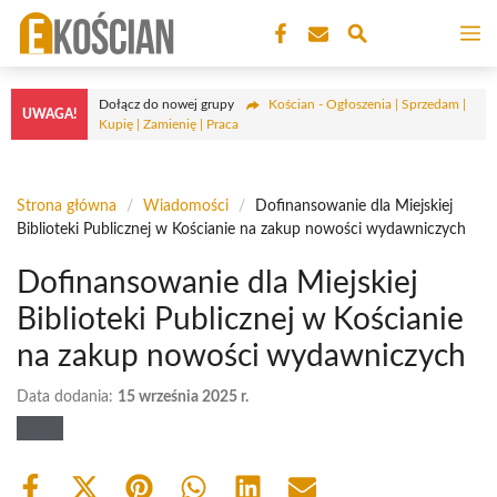
Przejdź
M
do
treści
Dołącz do nowej grupy
Kościan - Ogłoszenia | Sprzedam |
UWAGA!
Kupię | Zamienię | Praca
Strona główna
/
Wiadomości
/
Dofinansowanie dla Miejskiej
Biblioteki Publicznej w Kościanie na zakup nowości wydawniczych
Dofinansowanie dla Miejskiej
Biblioteki Publicznej w Kościanie
na zakup nowości wydawniczych
Data dodania:
15 września 2025 r.
Share
Share
Share
Share
Share
Share