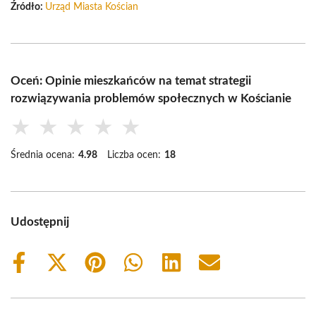
Źródło:
Urząd Miasta Kościan
Oceń: Opinie mieszkańców na temat strategii
rozwiązywania problemów społecznych w Kościanie
★
★
★
★
★
Średnia ocena:
4.98
Liczba ocen:
18
Udostępnij
Share
Share
Share
Share
Share
Share
on
on
on
on
on
on
Facebook
X
Pinterest
WhatsApp
LinkedIn
Email
(Twitter)