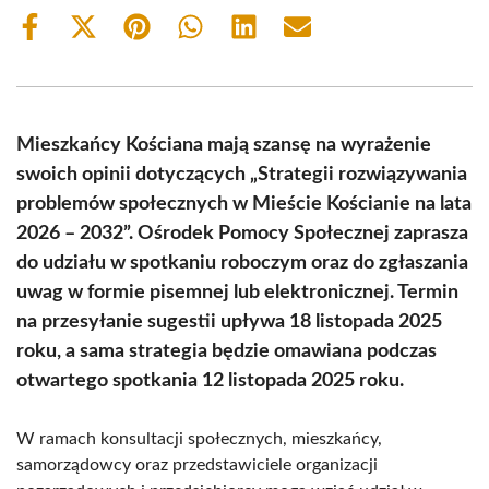
Share
Share
Share
Share
Share
Share
on
on
on
on
on
on
Facebook
X
Pinterest
WhatsApp
LinkedIn
Email
(Twitter)
Mieszkańcy Kościana mają szansę na wyrażenie
swoich opinii dotyczących „Strategii rozwiązywania
problemów społecznych w Mieście Kościanie na lata
2026 – 2032”. Ośrodek Pomocy Społecznej zaprasza
do udziału w spotkaniu roboczym oraz do zgłaszania
uwag w formie pisemnej lub elektronicznej. Termin
na przesyłanie sugestii upływa 18 listopada 2025
roku, a sama strategia będzie omawiana podczas
otwartego spotkania 12 listopada 2025 roku.
W ramach konsultacji społecznych, mieszkańcy,
samorządowcy oraz przedstawiciele organizacji