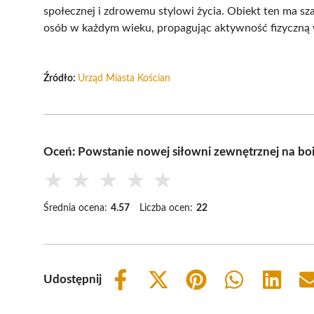
społecznej i zdrowemu stylowi życia. Obiekt ten ma sza
osób w każdym wieku, propagując aktywność fizyczną w
Źródło:
Urząd Miasta Kościan
Oceń: Powstanie nowej siłowni zewnętrznej na bo
★
★
★
★
★
Średnia ocena:
4.57
Liczba ocen:
22
Udostępnij
Share
Share
Share
Share
Share
on
on
on
on
on
Facebook
X
Pinterest
WhatsApp
LinkedIn