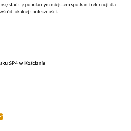
nsę stać się popularnym miejscem spotkań i rekreacji dla
śród lokalnej społeczności.
isku SP4 w Kościanie
Share
on
Email