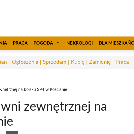
NIA
PRACA
POGODA
NEKROLOGI
DLA MIESZKAŃ
ian - Ogłoszenia | Sprzedam | Kupię | Zamienię | Praca
wnętrznej na boisku SP4 w Kościanie
owni zewnętrznej na
nie