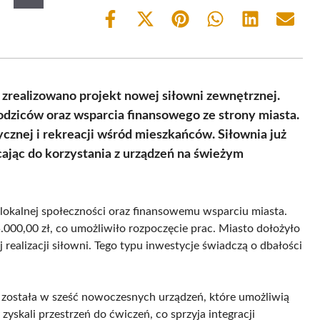
Share
Share
Share
Share
Share
Share
on
on
on
on
on
on
Facebook
X
Pinterest
WhatsApp
LinkedIn
Email
(Twitter)
zrealizowano projekt nowej siłowni zewnętrznej.
dziców oraz wsparcia finansowego ze strony miasta.
cznej i rekreacji wśród mieszkańców. Siłownia już
cając do korzystania z urządzeń na świeżym
 lokalnej społeczności oraz finansowemu wsparciu miasta.
000,00 zł, co umożliwiło rozpoczęcie prac. Miasto dołożyło
j realizacji siłowni. Tego typu inwestycje świadczą o dbałości
została w sześć nowoczesnych urządzeń, które umożliwią
skali przestrzeń do ćwiczeń, co sprzyja integracji