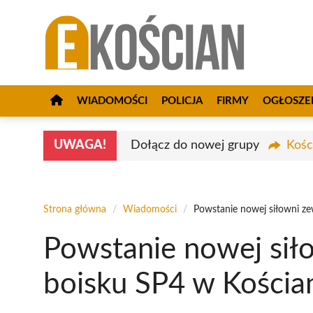
Przejdź
do
treści
WIADOMOŚCI
POLICJA
FIRMY
OGŁOSZE
UWAGA!
Dołącz do nowej grupy
Kośc
Strona główna
/
Wiadomości
/
Powstanie nowej siłowni ze
Powstanie nowej sił
boisku SP4 w Kościa