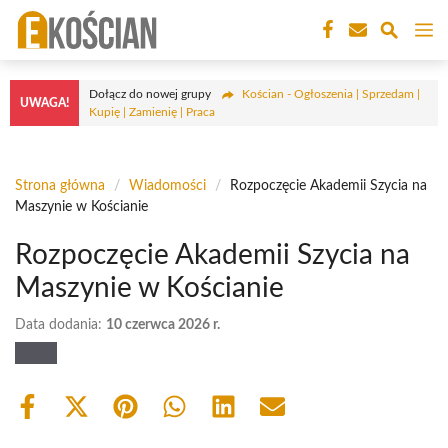
Przejdź
M
do
treści
Dołącz do nowej grupy
Kościan - Ogłoszenia | Sprzedam |
UWAGA!
Kupię | Zamienię | Praca
Strona główna
/
Wiadomości
/
Rozpoczęcie Akademii Szycia na
Maszynie w Kościanie
Rozpoczęcie Akademii Szycia na
Maszynie w Kościanie
Data dodania:
10 czerwca 2026 r.
Share
Share
Share
Share
Share
Share
on
on
on
on
on
on
Facebook
X
Pinterest
WhatsApp
LinkedIn
Email