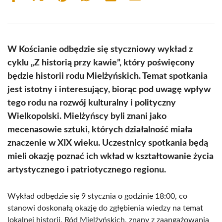
on
on
on
on
on
on
Facebook
X
Pinterest
WhatsApp
LinkedIn
Email
(Twitter)
W Kościanie odbędzie się styczniowy wykład z
cyklu „Z historią przy kawie”, który poświęcony
będzie historii rodu Mielżyńskich. Temat spotkania
jest istotny i interesujący, biorąc pod uwagę wpływ
tego rodu na rozwój kulturalny i polityczny
Wielkopolski. Mielżyńscy byli znani jako
mecenasowie sztuki, których działalność miała
znaczenie w XIX wieku. Uczestnicy spotkania będą
mieli okazję poznać ich wkład w kształtowanie życia
artystycznego i patriotycznego regionu.
Wykład odbędzie się 9 stycznia o godzinie 18:00, co
stanowi doskonałą okazję do zgłębienia wiedzy na temat
lokalnej historii. Ród Mielżyńskich, znany z zaangażowania