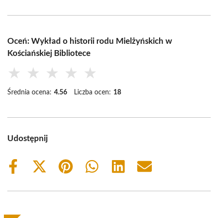
Oceń: Wykład o historii rodu Mielżyńskich w
Kościańskiej Bibliotece
★
★
★
★
★
Średnia ocena:
4.56
Liczba ocen:
18
Udostępnij
Share
Share
Share
Share
Share
Share
on
on
on
on
on
on
Facebook
X
Pinterest
WhatsApp
LinkedIn
Email
(Twitter)