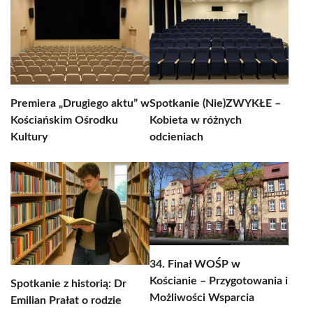
Premiera „Drugiego aktu” w
Spotkanie (Nie)ZWYKŁE –
Kościańskim Ośrodku
Kobieta w różnych
Kultury
odcieniach
34. Finał WOŚP w
Kościanie – Przygotowania i
Spotkanie z historią: Dr
Możliwości Wsparcia
Emilian Prałat o rodzie