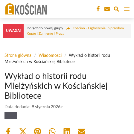
Przejdź
M
do
treści
Dołącz do nowej grupy
Kościan - Ogłoszenia | Sprzedam |
UWAGA!
Kupię | Zamienię | Praca
Strona główna
/
Wiadomości
/
Wykład o historii rodu
Mielżyńskich w Kościańskiej Bibliotece
Wykład o historii rodu
Mielżyńskich w Kościańskiej
Bibliotece
Data dodania:
9 stycznia 2026 r.
Share
Share
Share
Share
Share
Share