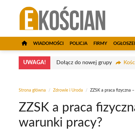
Przejdź
do
treści
WIADOMOŚCI
POLICJA
FIRMY
OGŁOSZE
UWAGA!
Dołącz do nowej grupy
Kośc
Strona główna
/
Zdrowie i Uroda
/
ZZSK a praca fizyczna –
ZZSK a praca fizyczn
warunki pracy?