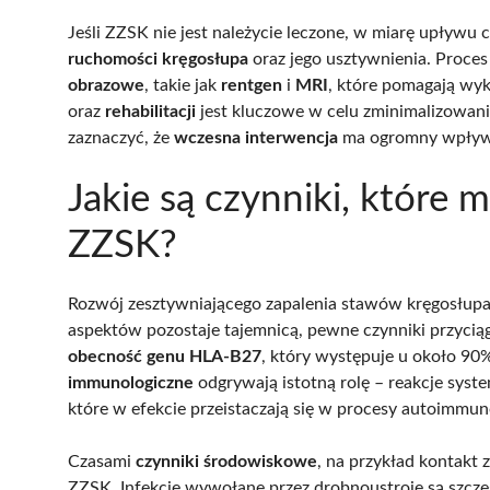
Jeśli ZZSK nie jest należycie leczone, w miarę upływ
ruchomości kręgosłupa
oraz jego usztywnienia. Proce
obrazowe
, takie jak
rentgen
i
MRI
, które pomagają w
oraz
rehabilitacji
jest kluczowe w celu zminimalizowani
zaznaczyć, że
wczesna interwencja
ma ogromny wpływ n
Jakie są czynniki, które
ZZSK?
Rozwój zesztywniającego zapalenia stawów kręgosłupa
aspektów pozostaje tajemnicą, pewne czynniki przycią
obecność genu HLA-B27
, który występuje u około 90
immunologiczne
odgrywają istotną rolę – reakcje sy
które w efekcie przeistaczają się w procesy autoimmun
Czasami
czynniki środowiskowe
, na przykład kontakt
ZZSK. Infekcje wywołane przez drobnoustroje są szcz