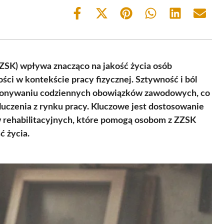
Share
Share
Share
Share
Share
Share
on
on
on
on
on
on
Facebook
X
Pinterest
WhatsApp
LinkedIn
Email
(Twitter)
ZSK) wpływa znacząco na jakość życia osób
ści w kontekście pracy fizycznej. Sztywność i ból
konywaniu codziennych obowiązków zawodowych, co
uczenia z rynku pracy. Kluczowe jest dostosowanie
rehabilitacyjnych, które pomogą osobom z ZZSK
 życia.