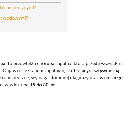
i reumatycznymi?
i zawodowymi?
upa
, to przewlekła choroba zapalna, która przede wszystkim
h
. Objawia się stanem zapalnym, skutkującym
sztywnością
ie reumatyczne, wymaga starannej diagnozy oraz wczesnego
iej w wieku od
15 do 30 lat
.