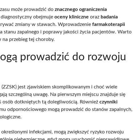
u czasu może prowadzić do
znacznego ograniczenia
s diagnostyczny obejmuje
oceny kliniczne
oraz
badania
ykrywać zmiany w stawach. Wprowadzenie
farmakoterapii
a stanu zapalnego i poprawy jakości życia pacjentów. Warto
a przebieg tej choroby.
 mogą prowadzić do rozwoju
 (ZZSK) jest zjawiskiem skomplikowanym i choć wiele
gają szczególną uwagę. Na pierwszym miejscu znajduje się
% osób dotkniętych tą dolegliwością. Również
czynniki
stemu odpornościowego mogą prowadzić do stanów zapalnych,
ologiczne.
 z określonymi infekcjami, mogą zwiększyć ryzyko rozwoju
ególnie niebezpieczne, gdyż mogą uruchomić nieprawidłowe