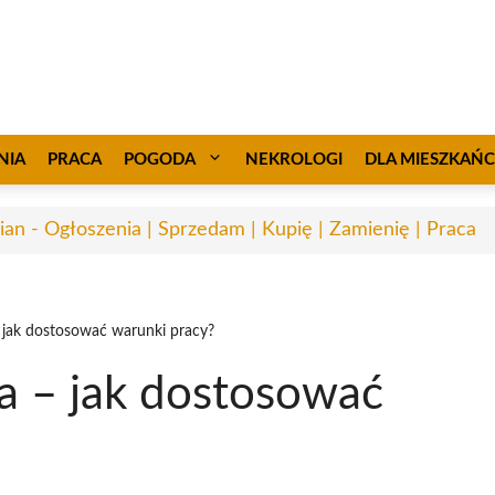
NIA
PRACA
POGODA
NEKROLOGI
DLA MIESZKAŃ
ian - Ogłoszenia | Sprzedam | Kupię | Zamienię | Praca
 jak dostosować warunki pracy?
a – jak dostosować