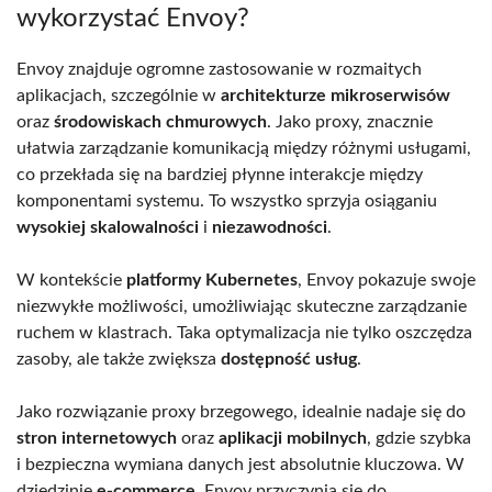
wykorzystać Envoy?
Envoy znajduje ogromne zastosowanie w rozmaitych
aplikacjach, szczególnie w
architekturze mikroserwisów
oraz
środowiskach chmurowych
. Jako proxy, znacznie
ułatwia zarządzanie komunikacją między różnymi usługami,
co przekłada się na bardziej płynne interakcje między
komponentami systemu. To wszystko sprzyja osiąganiu
wysokiej skalowalności
i
niezawodności
.
W kontekście
platformy Kubernetes
, Envoy pokazuje swoje
niezwykłe możliwości, umożliwiając skuteczne zarządzanie
ruchem w klastrach. Taka optymalizacja nie tylko oszczędza
zasoby, ale także zwiększa
dostępność usług
.
Jako rozwiązanie proxy brzegowego, idealnie nadaje się do
stron internetowych
oraz
aplikacji mobilnych
, gdzie szybka
i bezpieczna wymiana danych jest absolutnie kluczowa. W
dziedzinie
e-commerce
, Envoy przyczynia się do