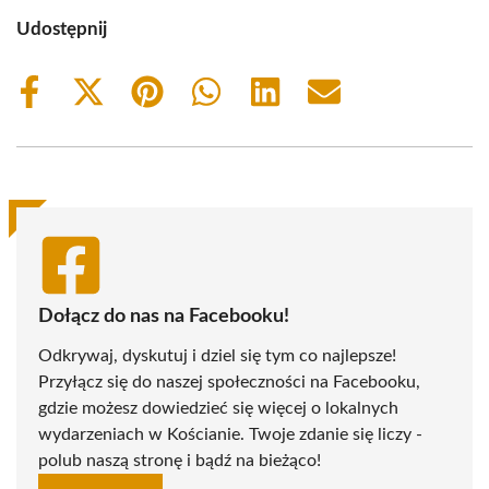
Udostępnij
Share
Share
Share
Share
Share
Share
on
on
on
on
on
on
Facebook
X
Pinterest
WhatsApp
LinkedIn
Email
(Twitter)
Dołącz do nas na Facebooku!
Odkrywaj, dyskutuj i dziel się tym co najlepsze!
Przyłącz się do naszej społeczności na Facebooku,
gdzie możesz dowiedzieć się więcej o lokalnych
wydarzeniach w Kościanie. Twoje zdanie się liczy -
polub naszą stronę i bądź na bieżąco!