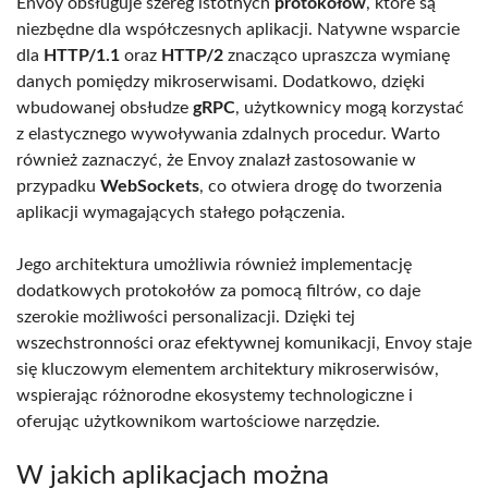
Envoy obsługuje szereg istotnych
protokołów
, które są
niezbędne dla współczesnych aplikacji. Natywne wsparcie
dla
HTTP/1.1
oraz
HTTP/2
znacząco upraszcza wymianę
danych pomiędzy mikroserwisami. Dodatkowo, dzięki
wbudowanej obsłudze
gRPC
, użytkownicy mogą korzystać
z elastycznego wywoływania zdalnych procedur. Warto
również zaznaczyć, że Envoy znalazł zastosowanie w
przypadku
WebSockets
, co otwiera drogę do tworzenia
aplikacji wymagających stałego połączenia.
Jego architektura umożliwia również implementację
dodatkowych protokołów za pomocą filtrów, co daje
szerokie możliwości personalizacji. Dzięki tej
wszechstronności oraz efektywnej komunikacji, Envoy staje
się kluczowym elementem architektury mikroserwisów,
wspierając różnorodne ekosystemy technologiczne i
oferując użytkownikom wartościowe narzędzie.
W jakich aplikacjach można