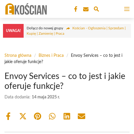
Przejdź
M
do
treści
Dołącz do nowej grupy
Kościan - Ogłoszenia | Sprzedam |
UWAGA!
Kupię | Zamienię | Praca
Strona główna
/
Biznes i Praca
/
Envoy Services – co to jest i
jakie oferuje funkcje?
Envoy Services – co to jest i jakie
oferuje funkcje?
Data dodania:
14 maja 2025 r.
Share
Share
Share
Share
Share
Share
on
on
on
on
on
on
Facebook
X
Pinterest
WhatsApp
LinkedIn
Email
(Twitter)