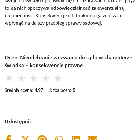
swoje obowiązki i pojawiali się na rozprawach na czas, gdyż
to na nich spoczywa
odpowiedzialność za ewentualną
nieobecność
. Konsekwencje ich braku mogą znacząco
wpłynąć na dalszy przebieg sprawy sądowej.
Oceń: Nieodebranie wezwania do sądu w charakterze
świadka – konsekwencje prawne
★
★
★
★
★
Średnia ocena:
4.97
Liczba ocen:
5
Udostępnij