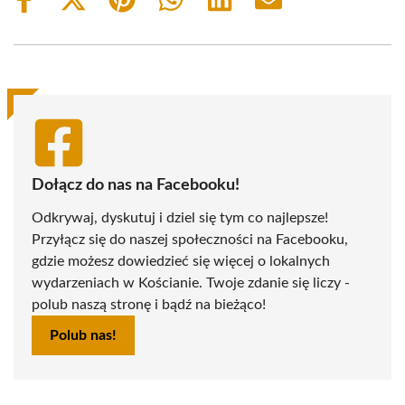
Share
Share
Share
Share
Share
Share
on
on
on
on
on
on
Facebook
X
Pinterest
WhatsApp
LinkedIn
Email
(Twitter)
Dołącz do nas na Facebooku!
Odkrywaj, dyskutuj i dziel się tym co najlepsze!
Przyłącz się do naszej społeczności na Facebooku,
gdzie możesz dowiedzieć się więcej o lokalnych
wydarzeniach w Kościanie. Twoje zdanie się liczy -
polub naszą stronę i bądź na bieżąco!
Polub nas!