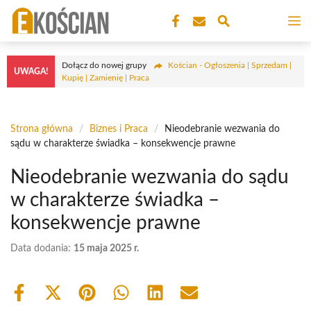
Przejdź
M
do
treści
Dołącz do nowej grupy
Kościan - Ogłoszenia | Sprzedam |
UWAGA!
Kupię | Zamienię | Praca
Strona główna
/
Biznes i Praca
/
Nieodebranie wezwania do
sądu w charakterze świadka – konsekwencje prawne
Nieodebranie wezwania do sądu
w charakterze świadka –
konsekwencje prawne
Data dodania:
15 maja 2025 r.
Share
Share
Share
Share
Share
Share
on
on
on
on
on
on