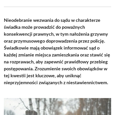
Facebook
X
Pinterest
WhatsApp
LinkedIn
Email
(Twitter)
Nieodebranie wezwania do sądu w charakterze
świadka może prowadzić do poważnych
konsekwencji prawnych, w tym nałożenia grzywny
oraz przymusowego doprowadzenia przez policję.
Świadkowie mają obowiązek informować sąd o
każdej zmianie miejsca zamieszkania oraz stawić się
na rozprawach, aby zapewnić prawidłowy przebieg
postępowania. Zrozumienie swoich obowiązków w
tej kwestii jest kluczowe, aby uniknąć
nieprzyjemności związanych z niestawiennictwem.