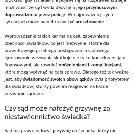
przykład, gdy świadek nie pojawi się na rozprawie, istnieje
możliwość, że sąd wyda decyzję o jego
przymusowym
doprowadzeniu przez policję
. W najpoważniejszych
sytuacjach może nawet rozważyć
aresztowanie
.
Wprowadzenie takich kar ma na celu zapewnienie
obecności świadków, co jest niezwykle istotne dla
prawidłowego przebiegu postępowania sądowego.
Ignorowanie wezwania skutkuje nie tylko konsekwencjami
finansowymi, ale również
opóźnieniami i komplikacjami
,
które mogą wpłynąć na całą sprawę. Dlatego też tak ważne
jest, aby
świadomość swoich obowiązków
była priorytetem
dla świadków, którzy powinni reagować na każde
wezwanie sądowe.
Czy sąd może nałożyć grzywnę za
niestawiennictwo świadka?
Sąd ma prawo nałożyć
grzywnę
na świadka, który nie