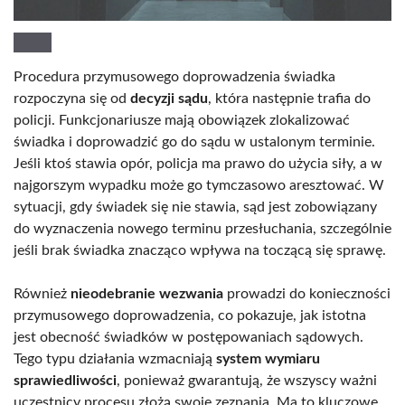
Procedura przymusowego doprowadzenia świadka
rozpoczyna się od
decyzji sądu
, która następnie trafia do
policji. Funkcjonariusze mają obowiązek zlokalizować
świadka i doprowadzić go do sądu w ustalonym terminie.
Jeśli ktoś stawia opór, policja ma prawo do użycia siły, a w
najgorszym wypadku może go tymczasowo aresztować. W
sytuacji, gdy świadek się nie stawia, sąd jest zobowiązany
do wyznaczenia nowego terminu przesłuchania, szczególnie
jeśli brak świadka znacząco wpływa na toczącą się sprawę.
Również
nieodebranie wezwania
prowadzi do konieczności
przymusowego doprowadzenia, co pokazuje, jak istotna
jest obecność świadków w postępowaniach sądowych.
Tego typu działania wzmacniają
system wymiaru
sprawiedliwości
, ponieważ gwarantują, że wszyscy ważni
uczestnicy procesu złożą swoje zeznania. Ma to kluczowe