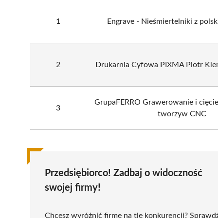
1
Engrave - Nieśmiertelniki z pols
2
Drukarnia Cyfowa PIXMA Piotr Kle
GrupaFERRO Grawerowanie i cięcie 
3
tworzyw CNC
Przedsiębiorco! Zadbaj o widoczność
swojej firmy!
Chcesz wyróżnić firmę na tle konkurencji? Sprawd