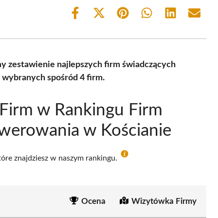
Share
Share
Share
Share
Share
Share
on
on
on
on
on
on
Facebook
X
Pinterest
WhatsApp
LinkedIn
Email
(Twitter)
y zestawienie najlepszych firm świadczących
 wybranych spośród 4 firm.
Firm w Rankingu Firm
werowania w Kościanie
które znajdziesz w naszym rankingu.
Ocena
Wizytówka Firmy