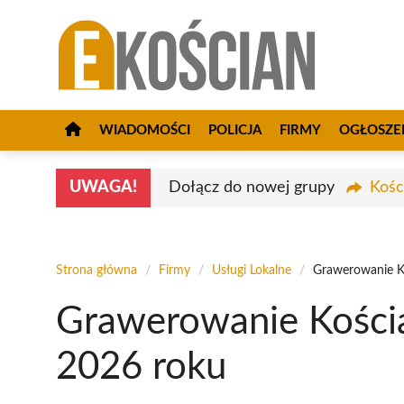
Przejdź
do
treści
WIADOMOŚCI
POLICJA
FIRMY
OGŁOSZE
UWAGA!
Dołącz do nowej grupy
Kośc
Strona główna
/
Firmy
/
Usługi Lokalne
/
Grawerowanie Ko
Grawerowanie Kościa
2026 roku