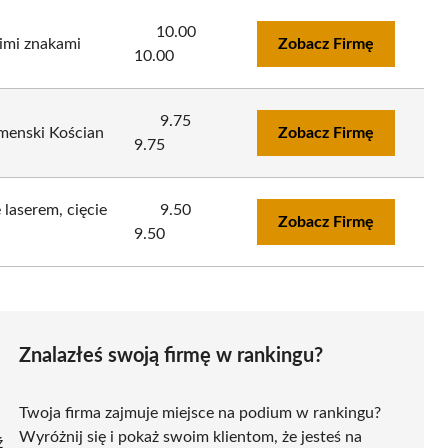
10.00
kimi znakami
Zobacz Firmę
10.00
9.75
menski Kościan
Zobacz Firmę
9.75
laserem, cięcie
9.50
Zobacz Firmę
9.50
Znalazłeś swoją firmę w rankingu?
Twoja firma zajmuje miejsce na podium w rankingu?
Wyróżnij się i pokaż swoim klientom, że jesteś na
ź