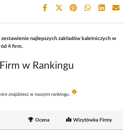
Share
Share
Share
Share
Share
Share
on
on
on
on
on
on
Facebook
X
Pinterest
WhatsApp
LinkedIn
Email
(Twitter)
 zestawienie najlepszych zakładów kaletniczych w
ód 4 firm.
 Firm w Rankingu
które znajdziesz w naszym rankingu.
Ocena
Wizytówka Firmy