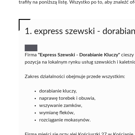
trafiły na poniższą listę. Wszystko po to, aby znaleźć
1. express szewski - dorabian
Firma
"Express Szewski - Dorabianie Kluczy"
cieszy 
pozycja na lokalnym rynku usług szewskich i kaletni
Zakres działalności obejmuje przede wszystkim:
dorabianie kluczy,
naprawę torebek i obuwia,
wszywanie zamków,
wymianę fleków,
rozciąganie mokasynów.
Firma mieści się przy alei Kościuszki 27 w Kościan