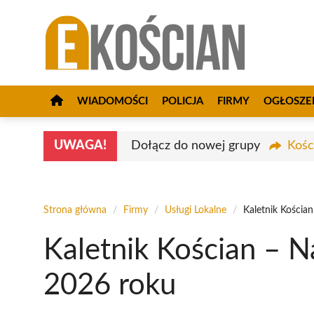
Przejdź
do
treści
WIADOMOŚCI
POLICJA
FIRMY
OGŁOSZE
UWAGA!
Dołącz do nowej grupy
Kośc
Strona główna
/
Firmy
/
Usługi Lokalne
/
Kaletnik Kościa
Kaletnik Kościan – N
2026 roku