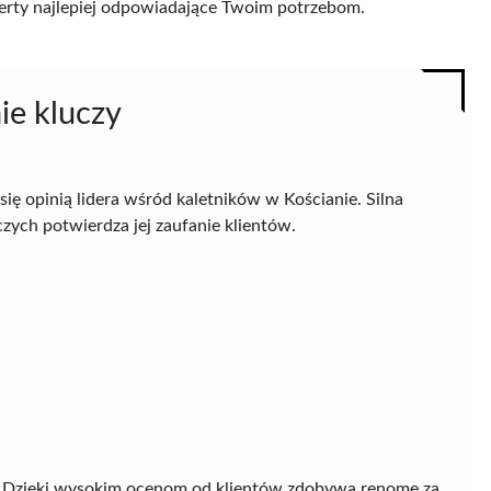
 oferty najlepiej odpowiadające Twoim potrzebom.
ie kluczy
się opinią lidera wśród kaletników w Kościanie. Silna
czych potwierdza jej zaufanie klientów.
ie. Dzięki wysokim ocenom od klientów zdobywa renomę za