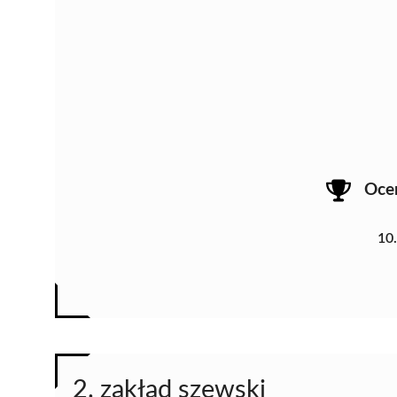
Oce
10
2. zakład szewski