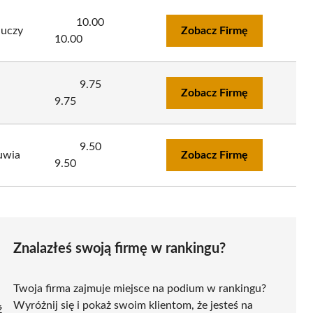
10.00
luczy
Zobacz Firmę
10.00
9.75
Zobacz Firmę
9.75
9.50
uwia
Zobacz Firmę
9.50
Znalazłeś swoją firmę w rankingu?
Twoja firma zajmuje miejsce na podium w rankingu?
Wyróżnij się i pokaż swoim klientom, że jesteś na
ź