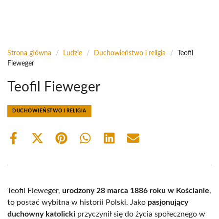
Strona główna
/
Ludzie
/
Duchowieństwo i religia
/
Teofil
Fieweger
Teofil Fieweger
DUCHOWIEŃSTWO I RELIGIA
Share
Share
Share
Share
Share
Share
on
on
on
on
on
on
Facebook
X
Pinterest
WhatsApp
LinkedIn
Email
(Twitter)
Teofil Fieweger,
urodzony 28 marca 1886 roku w Kościanie
,
to postać wybitna w historii Polski. Jako
pasjonujący
duchowny katolicki
przyczynił się do życia społecznego w