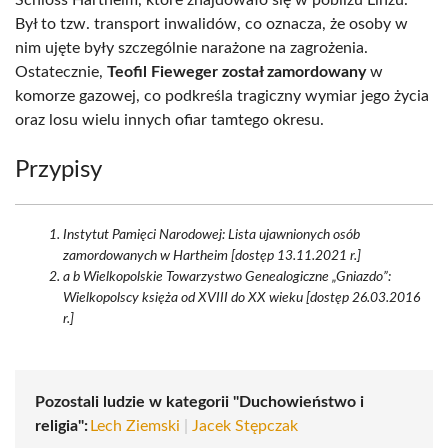
Schloss Hartheim, które znajdowało się w pobliżu Linzu.
Był to tzw. transport inwalidów, co oznacza, że osoby w
nim ujęte były szczególnie narażone na zagrożenia.
Ostatecznie,
Teofil Fieweger został zamordowany
w
komorze gazowej, co podkreśla tragiczny wymiar jego życia
oraz losu wielu innych ofiar tamtego okresu.
Przypisy
Instytut Pamięci Narodowej: Lista ujawnionych osób
zamordowanych w Hartheim [dostęp 13.11.2021 r.]
a b Wielkopolskie Towarzystwo Genealogiczne „Gniazdo”:
Wielkopolscy księża od XVIII do XX wieku [dostęp 26.03.2016
r.]
Pozostali ludzie w kategorii "Duchowieństwo i
religia":
Lech Ziemski
|
Jacek Stępczak