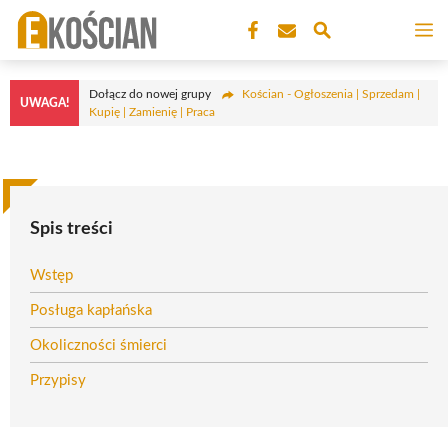
Przejdź
M
do
treści
Dołącz do nowej grupy
Kościan - Ogłoszenia | Sprzedam |
UWAGA!
Kupię | Zamienię | Praca
Spis treści
Wstęp
Posługa kapłańska
Okoliczności śmierci
Przypisy