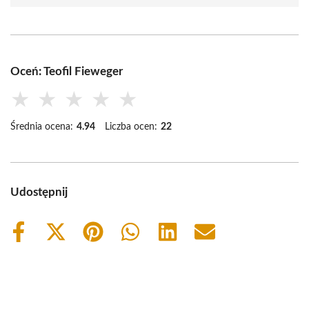
Oceń: Teofil Fieweger
★
★
★
★
★
Średnia ocena:
4.94
Liczba ocen:
22
Udostępnij
Share
Share
Share
Share
Share
Share
on
on
on
on
on
on
Facebook
X
Pinterest
WhatsApp
LinkedIn
Email
(Twitter)