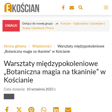
Przejdź
M
do
treści
Dołącz do nowej grupy
Kościan - Ogłoszenia | Sprzedam |
UWAGA!
Kupię | Zamienię | Praca
Strona główna
/
Wiadomości
/
Warsztaty międzypokoleniowe
„Botaniczna magia na tkaninie” w Kościanie
Warsztaty międzypokoleniowe
„Botaniczna magia na tkaninie” w
Kościanie
Data dodania:
10 września 2025 r.
Share
Share
Share
Share
Share
Share