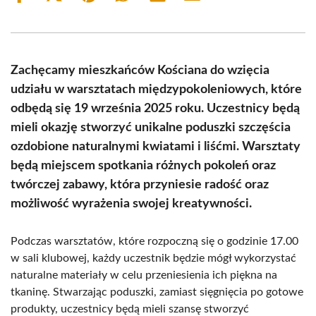
on
on
on
on
on
on
Facebook
X
Pinterest
WhatsApp
LinkedIn
Email
(Twitter)
Zachęcamy mieszkańców Kościana do wzięcia
udziału w warsztatach międzypokoleniowych, które
odbędą się 19 września 2025 roku. Uczestnicy będą
mieli okazję stworzyć unikalne poduszki szczęścia
ozdobione naturalnymi kwiatami i liśćmi. Warsztaty
będą miejscem spotkania różnych pokoleń oraz
twórczej zabawy, która przyniesie radość oraz
możliwość wyrażenia swojej kreatywności.
Podczas warsztatów, które rozpoczną się o godzinie 17.00
w sali klubowej, każdy uczestnik będzie mógł wykorzystać
naturalne materiały w celu przeniesienia ich piękna na
tkaninę. Stwarzając poduszki, zamiast sięgnięcia po gotowe
produkty, uczestnicy będą mieli szansę stworzyć