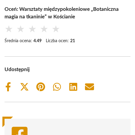
Oceń: Warsztaty międzypokoleniowe „Botaniczna
magia na tkaninie” w Kościanie
★
★
★
★
★
Średnia ocena:
4.49
Liczba ocen:
21
Udostępnij
Share
Share
Share
Share
Share
Share
on
on
on
on
on
on
Facebook
X
Pinterest
WhatsApp
LinkedIn
Email
(Twitter)