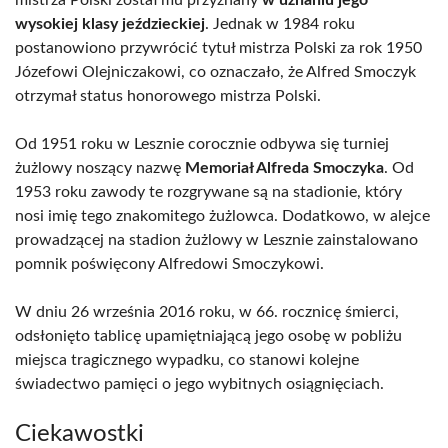
mistrza Polski został mu przyznany
w uznaniu jego
wysokiej klasy jeździeckiej
. Jednak w 1984 roku
postanowiono przywrócić tytuł mistrza Polski za rok 1950
Józefowi Olejniczakowi, co oznaczało, że Alfred Smoczyk
otrzymał status honorowego mistrza Polski.
Od 1951 roku w Lesznie corocznie odbywa się turniej
żużlowy noszący nazwę
Memoriał Alfreda Smoczyka
. Od
1953 roku zawody te rozgrywane są na stadionie, który
nosi imię tego znakomitego żużlowca. Dodatkowo, w alejce
prowadzącej na stadion żużlowy w Lesznie zainstalowano
pomnik poświęcony Alfredowi Smoczykowi.
W dniu 26 września 2016 roku, w 66. rocznicę śmierci,
odsłonięto tablicę upamiętniającą jego osobę w pobliżu
miejsca tragicznego wypadku, co stanowi kolejne
świadectwo pamięci o jego wybitnych osiągnięciach.
Ciekawostki