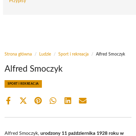
Przypisy
Strona główna
/
Ludzie
/
Sport i rekreacja
/
Alfred Smoczyk
Alfred Smoczyk
SPORT I REKREACJA
Share
Share
Share
Share
Share
Share
on
on
on
on
on
on
Facebook
X
Pinterest
WhatsApp
LinkedIn
Email
(Twitter)
Alfred Smoczyk,
urodzony 11 października 1928 roku w