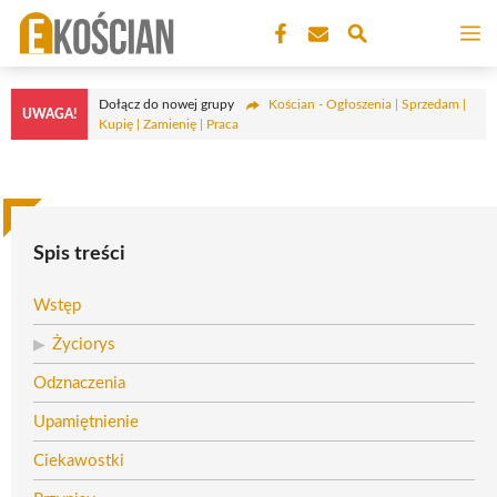
Przejdź
M
do
treści
Dołącz do nowej grupy
Kościan - Ogłoszenia | Sprzedam |
UWAGA!
Kupię | Zamienię | Praca
Spis treści
Wstęp
Życiorys
Odznaczenia
Upamiętnienie
Ciekawostki