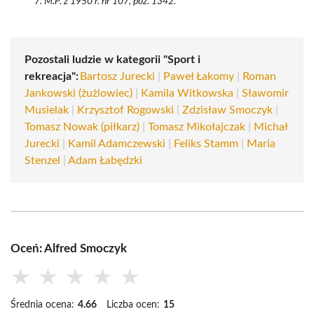
M.P. z 1950 r. nr 107, poz. 1342.
Pozostali ludzie w kategorii "Sport i
rekreacja":
Bartosz Jurecki
|
Paweł Łakomy
|
Roman
Jankowski (żużlowiec)
|
Kamila Witkowska
|
Sławomir
Musielak
|
Krzysztof Rogowski
|
Zdzisław Smoczyk
|
Tomasz Nowak (piłkarz)
|
Tomasz Mikołajczak
|
Michał
Jurecki
|
Kamil Adamczewski
|
Feliks Stamm
|
Maria
Stenzel
|
Adam Łabędzki
Oceń: Alfred Smoczyk
★
★
★
★
★
Średnia ocena:
4.66
Liczba ocen:
15