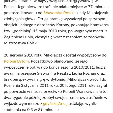
pierwsze bramki w najwyższej klasie rozgrywkowej w
Polsce. Jego pierwsze trafienie miało miejsce w 77. minucie
po dośrodkowaniu od
Sławomira Peszki
, kiedy Mikołajczak
zdobył gola głową. Drugą bramkę wywalczył po sprytnym
obejściu jednego z obrońców Korony, pokonując bramkarza
tzw. „podcinką”. 15 maja 2010 roku, po wygranym meczu z
Zagłębiem Lubin, cieszył się wraz z zespołem ze zdobycia
Mistrzostwa Polski.
20 sierpnia 2010 roku Mikołajczak został wypożyczony do
Polonii Bytom
. Początkowo planowano, że jego
wypożyczenie potrwa do końca sezonu 2010/2011, lecz z
uwagi na przejście Sławomira Peszki z Lecha Poznań oraz
brak perspektyw na grę w Bytomiu, Mikołajczak wrócił do
Poznania 3 stycznia 2011 roku. 20 lutego 2011 roku zagrał
po powrocie w meczu przeciwko Polonii Warszawa, ale to
dwa tygodnie później zdobył swoje premierowe trafienie w
wyjazdowym meczu z
gdyńską Arką
, ustalając wynik
spotkania na 0:3 w 89. minucie.