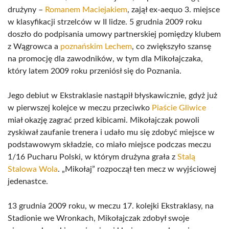
drużyny –
Romanem Maciejakiem
, zajął ex-aequo 3. miejsce
w klasyfikacji strzelców w II lidze. 5 grudnia 2009 roku
doszło do podpisania umowy partnerskiej pomiędzy klubem
z Wągrowca a
poznańskim Lechem
, co zwiększyło szansę
na promocję dla zawodników, w tym dla Mikołajczaka,
który latem 2009 roku przeniósł się do Poznania.
Jego debiut w Ekstraklasie nastąpił błyskawicznie, gdyż już
w pierwszej kolejce w meczu przeciwko
Piaście Gliwice
miał okazję zagrać przed kibicami. Mikołajczak powoli
zyskiwał zaufanie trenera i udało mu się zdobyć miejsce w
podstawowym składzie, co miało miejsce podczas meczu
1/16 Pucharu Polski, w którym drużyna grała z
Stalą
Stalowa Wola
. „Mikołaj” rozpoczął ten mecz w wyjściowej
jedenastce.
13 grudnia 2009 roku, w meczu 17. kolejki Ekstraklasy, na
Stadionie we Wronkach, Mikołajczak zdobył swoje