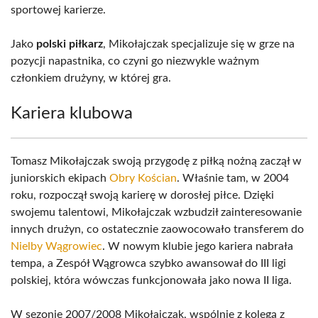
sportowej karierze.
Jako
polski piłkarz
, Mikołajczak specjalizuje się w grze na
pozycji napastnika, co czyni go niezwykle ważnym
członkiem drużyny, w której gra.
Kariera klubowa
Tomasz Mikołajczak swoją przygodę z piłką nożną zaczął w
juniorskich ekipach
Obry Kościan
. Właśnie tam, w 2004
roku, rozpoczął swoją karierę w dorosłej piłce. Dzięki
swojemu talentowi, Mikołajczak wzbudził zainteresowanie
innych drużyn, co ostatecznie zaowocowało transferem do
Nielby Wągrowiec
. W nowym klubie jego kariera nabrała
tempa, a Zespół Wągrowca szybko awansował do III ligi
polskiej, która wówczas funkcjonowała jako nowa II liga.
W sezonie 2007/2008 Mikołajczak, wspólnie z kolegą z