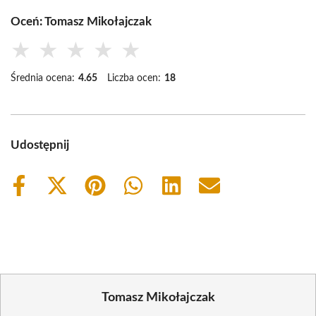
Oceń: Tomasz Mikołajczak
★
★
★
★
★
Średnia ocena:
4.65
Liczba ocen:
18
Udostępnij
Share
Share
Share
Share
Share
Share
on
on
on
on
on
on
Facebook
X
Pinterest
WhatsApp
LinkedIn
Email
(Twitter)
Tomasz Mikołajczak