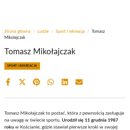
Strona główna
/
Ludzie
/
Sport i rekreacja
/
Tomasz
Mikołajczak
Tomasz Mikołajczak
SPORT I REKREACJA
Share
Share
Share
Share
Share
Share
on
on
on
on
on
on
Facebook
X
Pinterest
WhatsApp
LinkedIn
Email
(Twitter)
Tomasz Mikołajczak to postać, która z pewnością zasługuje
na uwagę w świecie sportu.
Urodził się 11 grudnia 1987
roku
w Kościanie, gdzie stawiał pierwsze kroki w swojej