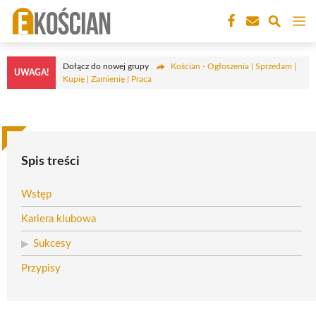
Przejdź
M
do
treści
Dołącz do nowej grupy
Kościan - Ogłoszenia | Sprzedam |
UWAGA!
Kupię | Zamienię | Praca
Spis treści
Wstęp
Kariera klubowa
Sukcesy
Przypisy