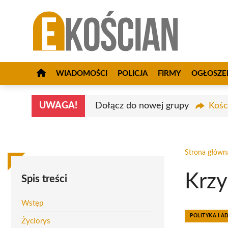
Przejdź
do
treści
WIADOMOŚCI
POLICJA
FIRMY
OGŁOSZE
UWAGA!
Dołącz do nowej grupy
Kośc
Strona główn
Krzy
Spis treści
Wstęp
POLITYKA I A
Życiorys