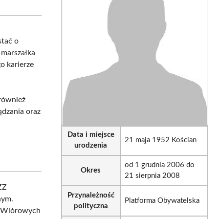
sApp
LinkedIn
Email
stać o
ę marszałka
o karierze
 również
ądzania oraz
Data i miejsce
21 maja 1952 Kościan
urodzenia
od 1 grudnia 2006 do
Okres
21 sierpnia 2008
ZZ
Przynależność
nym.
Platforma Obywatelska
polityczna
t Wiórowych