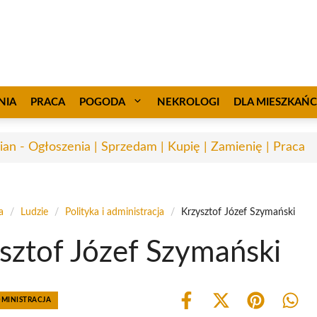
NIA
PRACA
POGODA
NEKROLOGI
DLA MIESZKAŃ
ian - Ogłoszenia | Sprzedam | Kupię | Zamienię | Praca
a
/
Ludzie
/
Polityka i administracja
/
Krzysztof Józef Szymański
sztof Józef Szymański
DMINISTRACJA
Share
Share
Share
Shar
on
on
on
on