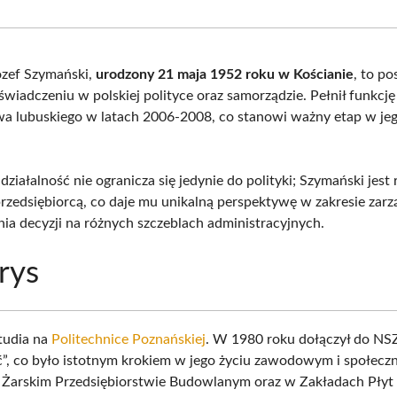
Facebook
X
Pinterest
What
(Twitter)
ózef Szymański,
urodzony 21 maja 1952 roku w Kościanie
, to po
wiadczeniu w polskiej polityce oraz samorządzie. Pełnił funkcj
 lubuskiego w latach 2006-2008, co stanowi ważny etap w jeg
działalność nie ogranicza się jedynie do polityki; Szymański jest
zedsiębiorcą, co daje mu unikalną perspektywę w zakresie zarz
a decyzji na różnych szczeblach administracyjnych.
rys
tudia na
Politechnice Poznańskiej
. W 1980 roku dołączył do NS
ć”, co było istotnym krokiem w jego życiu zawodowym i społecz
 Żarskim Przedsiębiorstwie Budowlanym oraz w Zakładach Pły