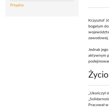
Przypisy
Krzysztof J
bogatym doś
województwa
zawodowej.
Jednak jego 
aktywnym pr
podejmowani
Życio
„Ukończył s
„Solidarnoś
Pracował w