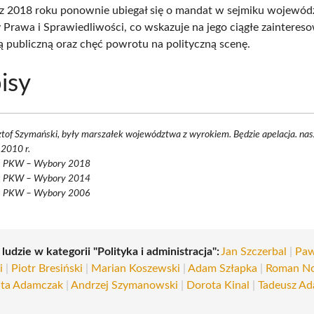
 2018 roku ponownie ubiegał się o mandat w sejmiku wojewód
y Prawa i Sprawiedliwości, co wskazuje na jego ciągłe zainteres
ią publiczną oraz chęć powrotu na polityczną scenę.
isy
tof Szymański, były marszałek województwa z wyrokiem. Będzie apelacja. nas
.2010 r.
s PKW – Wybory 2018
s PKW – Wybory 2014
s PKW – Wybory 2006
 ludzie w kategorii "Polityka i administracja":
Jan Szczerbal
|
Paw
i
|
Piotr Bresiński
|
Marian Koszewski
|
Adam Szłapka
|
Roman No
ata Adamczak
|
Andrzej Szymanowski
|
Dorota Kinal
|
Tadeusz A