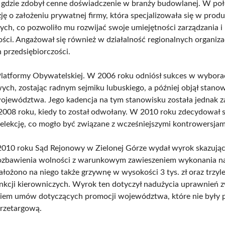
gdzie zdobył cenne doświadczenie w branży budowlanej. W poło
ję o założeniu prywatnej firmy, która specjalizowała się w produ
nych, co pozwoliło mu rozwijać swoje umiejętności zarządzania i
ści. Angażował się również w działalność regionalnych organiza
 przedsiębiorczości.
Platformy Obywatelskiej. W 2006 roku odniósł sukces w wybor
ch, zostając radnym sejmiku lubuskiego, a później objął stano
ojewództwa. Jego kadencja na tym stanowisku została jednak 
 2008 roku, kiedy to został odwołany. W 2010 roku zdecydował s
eelekcję, co mogło być związane z wcześniejszymi kontrowersjam
010 roku Sąd Rejonowy w Zielonej Górze wydał wyrok skazując
pozbawienia wolności z warunkowym zawieszeniem wykonania na
nałożono na niego także grzywnę w wysokości 3 tys. zł oraz trzyle
unkcji kierowniczych. Wyrok ten dotyczył nadużycia uprawnień 
iem umów dotyczących promocji województwa, które nie były 
rzetargową.