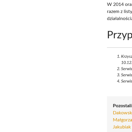
W 2014 oraz
razem z list
działalnośc
Przyp
Krzysz
10.12
Serwi
Serwi
Serwi
Pozostali
Dakowsk
Małgorz
Jakubiak