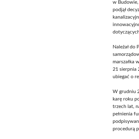
w Budowie, 
podjął decyz
kanalizacyj
innowacyjno
dotyczących
Należał do 
samorządowy
marszałka w
21 sierpnia
ubiegać o r
W grudniu 2
karę roku 
trzech lat, 
pełnienia f
podpisywan
procedurą p