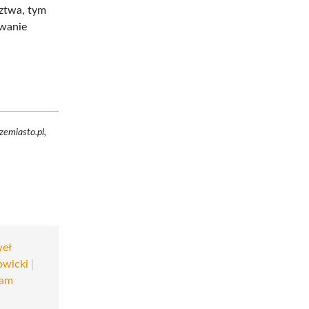
ztwa, tym
owanie
zemiasto.pl,
eł
wicki
|
dam