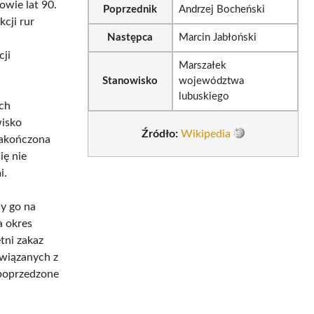
wie lat 90.
Poprzednik
Andrzej Bocheński
kcji rur
Następca
Marcin Jabłoński
cji
Marszałek
Stanowisko
województwa
lubuskiego
ach
wisko
Źródło:
Wikipedia
zakończona
ię nie
i.
y go na
 okres
tni zakaz
związanych z
poprzedzone