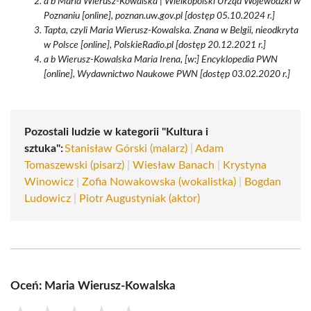
a b Maria Wierusz-Kowalska | Wielkopolski Urząd Wojewódzki w
Poznaniu [online], poznan.uw.gov.pl [dostęp 05.10.2024 r.]
Tapta, czyli Maria Wierusz-Kowalska. Znana w Belgii, nieodkryta
w Polsce [online], PolskieRadio.pl [dostęp 20.12.2021 r.]
a b Wierusz-Kowalska Maria Irena, [w:] Encyklopedia PWN
[online], Wydawnictwo Naukowe PWN [dostęp 03.02.2020 r.]
Pozostali ludzie w kategorii "Kultura i
sztuka":
Stanisław Górski (malarz)
|
Adam
Tomaszewski (pisarz)
|
Wiesław Banach
|
Krystyna
Winowicz
|
Zofia Nowakowska (wokalistka)
|
Bogdan
Ludowicz
|
Piotr Augustyniak (aktor)
Oceń: Maria Wierusz-Kowalska