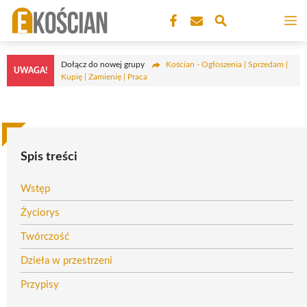
Przejdź
M
do
treści
Dołącz do nowej grupy
Kościan - Ogłoszenia | Sprzedam |
UWAGA!
Kupię | Zamienię | Praca
Spis treści
Wstęp
Życiorys
Twórczość
Dzieła w przestrzeni
Przypisy