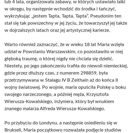
lub 4 lata, organizowała zabawy, w których ustawiało lalki
w okręgu, by następnie wchodzić do środka i tańczyć,
wykrzykując „jestem Tapta, Tapta, Tapta”. Pseudonim ten
stał się tak powszechny w jej życiu, że towarzyszył jej także
w dojrzalszych latach oraz jej artystycznej karierze.
Warto również zaznaczyć, że w wieku 18 lat Maria wzięła
udział w Powstaniu Warszawskim, co pozostawiło w niej
głęboką traumę, o której nigdy nie chciała się dzielić.
Niestety, po jego zakończeniu trafiła do niewoli niemieckiej,
gdzie przez dłuższy czas, z numerem 298859, była
przetrzymywana w Stalagu IV B Zeithain aż do końca II
wojny światowej. Po wojnie, maria opuściła Polskę u boku
swojego narzeczonego, a później męża, Krzysztofa
Wierusza-Kowalskiego, inżyniera, który był wnukiem
znanego malarza Alfreda Wierusza-Kowalskiego.
Po przybyciu do Londynu, a następnie osiedleniu się w
Brukseli, Maria początkowo rozważała podjęcie studiów