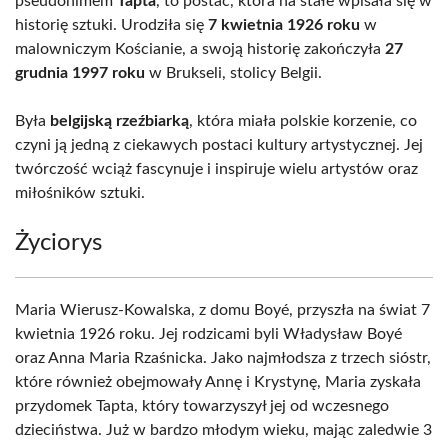
pseudonimem
Tapta
, to postać, która na stałe wpisała się w
historię sztuki. Urodziła się
7 kwietnia 1926 roku
w
malowniczym Kościanie, a swoją historię zakończyła
27
grudnia 1997 roku
w Brukseli, stolicy Belgii.
Była
belgijską rzeźbiarką
, która miała polskie korzenie, co
czyni ją jedną z ciekawych postaci kultury artystycznej. Jej
twórczość wciąż fascynuje i inspiruje wielu artystów oraz
miłośników sztuki.
Życiorys
Maria Wierusz-Kowalska, z domu Boyé, przyszła na świat 7
kwietnia 1926 roku. Jej rodzicami byli Władysław Boyé
oraz Anna Maria Rzaśnicka. Jako najmłodsza z trzech sióstr,
które również obejmowały Annę i Krystynę, Maria zyskała
przydomek Tapta, który towarzyszył jej od wczesnego
dzieciństwa. Już w bardzo młodym wieku, mając zaledwie 3