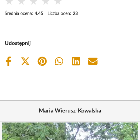
★
★
★
★
★
Średnia ocena:
4.45
Liczba ocen:
23
Udostępnij
Share
Share
Share
Share
Share
Share
on
on
on
on
on
on
Facebook
X
Pinterest
WhatsApp
LinkedIn
Email
(Twitter)
Maria Wierusz-Kowalska