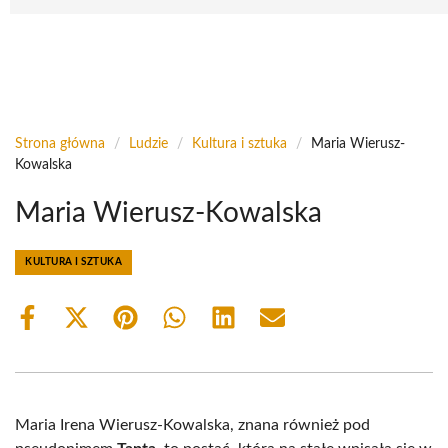
Strona główna
/
Ludzie
/
Kultura i sztuka
/
Maria Wierusz-
Kowalska
Maria Wierusz-Kowalska
KULTURA I SZTUKA
Share
Share
Share
Share
Share
Share
on
on
on
on
on
on
Facebook
X
Pinterest
WhatsApp
LinkedIn
Email
(Twitter)
Maria Irena Wierusz-Kowalska, znana również pod