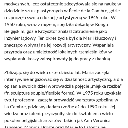
medycznych, lecz ostatecznie zdecydowała się na naukę w
dziedzinie sztuk plastycznych w École de la Cambre, gdzie
rozpoczęła swoją edukację artystyczną w 1945 roku. W
1950 roku, wraz z mężem, spędziła dekadę w Kongu
Belgijskim, gdzie Krzysztof znalazł zatrudnienie jako
inżynier lądowy. Ten okres życia był dla Marii kluczowy i
znacząco wpłynął na jej rozwój artystyczny. Wspaniała
przyroda oraz umiejętność lokalnych rzemieślników w
wyplataniu koszy zainspirowały ją do pracy z tkaniną.
Zbliżając się do wieku czterdziestu lat, Maria zaczęła
intensywnie angażować się w działalność artystyczną, a dla
opisania swoich dzieł wprowadziła pojęcie „miękka rzeźba”
(fr. sculpture souple/flexible forms). W 1975 roku uzyskała
tytuł profesora i zaczęła prowadzić warsztaty gobelinu w
La Cambre, gdzie wykładała rzeźbę aż do 1990 roku. Jej
wiedza oraz talent przyczyniły się do kształcenia wielu
pokoleń belgijskich artystów, takich jak Ann Veronica
Janssens, Monica Droste oraz Marie-Jo Lafontaine.